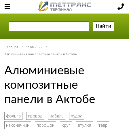
Найти
Главная
/
Алюминий
/
Алюминиевые композитные панели в Актобе
Алюминиевые
композитные
панели в Актобе
фольга
провод
кабель
пудра
наконечник
порошок
круг
втулка
тавр