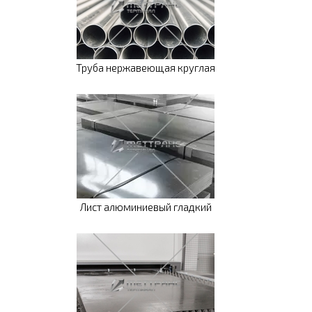
Труба нержавеющая круглая
Лист алюминиевый гладкий