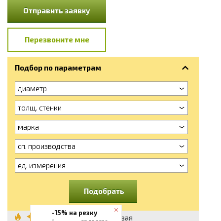
Отправить заявку
Перезвоните мне
Подбор по параметрам
диаметр
толщ. стенки
марка
сп. производства
ед. измерения
Подобрать
-15% на резку
Труба дюралевая