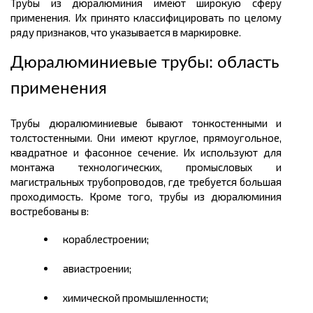
Трубы из дюралюминия имеют широкую сферу
применения. Их принято классифицировать по целому
ряду признаков, что указывается в маркировке.
Дюралюминиевые трубы: область
применения
Трубы дюралюминиевые бывают тонкостенными и
толстостенными. Они имеют круглое, прямоугольное,
квадратное и фасонное сечение. Их используют для
монтажа технологических, промысловых и
магистральных трубопроводов, где требуется большая
проходимость. Кроме того, трубы из дюралюминия
востребованы в:
кораблестроении;
авиастроении;
химической промышленности;