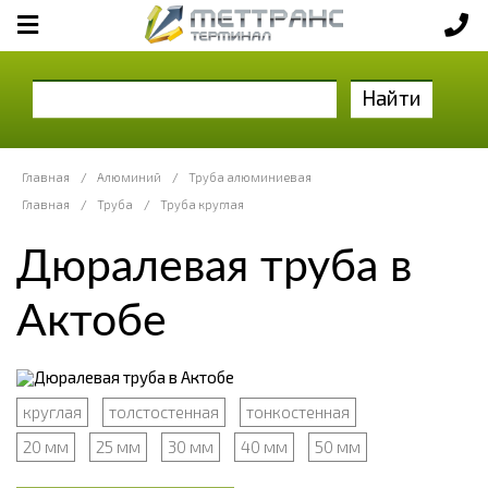
Найти
Главная
/
Алюминий
/
Труба алюминиевая
Главная
/
Труба
/
Труба круглая
Дюралевая труба в
Актобе
круглая
толстостенная
тонкостенная
20 мм
25 мм
30 мм
40 мм
50 мм