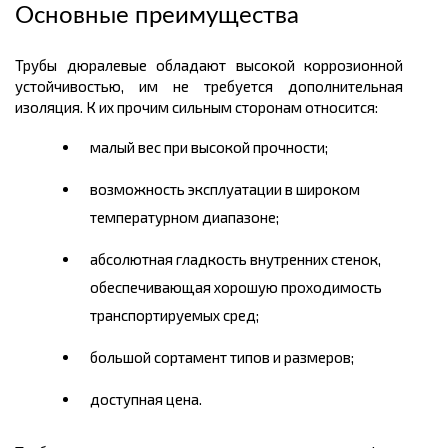
Основные преимущества
Трубы дюралевые обладают высокой коррозионной
устойчивостью, им не требуется дополнительная
изоляция. К их прочим сильным сторонам относится:
малый вес при высокой прочности;
возможность эксплуатации в широком
температурном диапазоне;
абсолютная гладкость внутренних стенок,
обеспечивающая хорошую проходимость
транспортируемых сред;
большой сортамент типов и размеров;
доступная
цена.