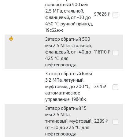
поворотный 400 мм
2.5 МПа, стальной,
97626
₽
фланцевый, от -30 до
450 °С, ручной привод,
19с62нж
Затвор обратный 500
мм 2.5 МПа, стальной,
фланцевый, от -40 до
116110
₽
425 °С, для
нефтепровода
Затвор обратный 6 мм
3.2 МПа, латунный,
муфтовый, до 200 °С,
244
₽
автоматическое
управление, 19б4бк
Затвор обратный 15
мм 2.5 МПа,
титановый, муфтовый,
2299
₽
от -30 до 225 °С, для
нефтепровода