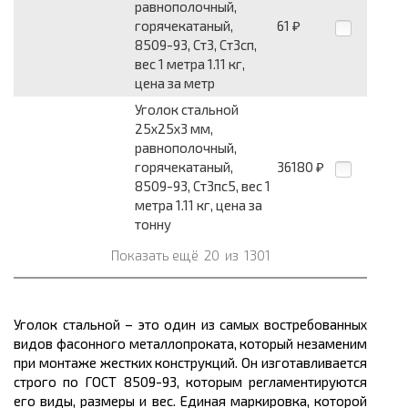
равнополочный,
горячекатаный,
61
₽
8509-93, Ст3, Ст3сп,
вес 1 метра 1.11 кг,
цена за метр
Уголок стальной
25x25x3 мм,
равнополочный,
горячекатаный,
36180
₽
8509-93, Ст3пс5, вес 1
метра 1.11 кг, цена за
тонну
Показать ещё
20
из
1301
Уголок стальной – это один из самых востребованных
видов фасонного
металлопроката,
который незаменим
при монтаже жестких конструкций. Он изготавливается
строго по ГОСТ 8509-93, которым регламентируются
его виды,
размеры
и
вес.
Единая маркировка, которой