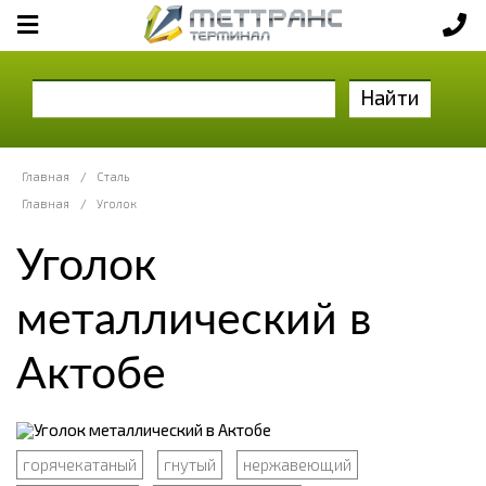
Найти
Главная
/
Сталь
Главная
/
Уголок
Уголок
металлический в
Актобе
горячекатаный
гнутый
нержавеющий