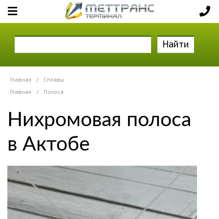
Найти
Главная
/
Сплавы
Главная
/
Полоса
Нихромовая полоса
в Актобе