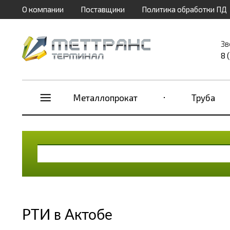
О компании
Поставщики
Политика обработки ПД
Зв
8 
Металлопрокат
Труба
РТИ в Актобе