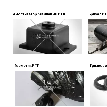
Амортизатор резиновый РТИ
Бризол Р
Герметик РТИ
Грязесъе