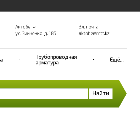
Актобе
Эл. почта
ул. Зинченко, д. 185
aktobe@mtt.kz
Трубопроводная
а
Ещё...
арматура
Найти