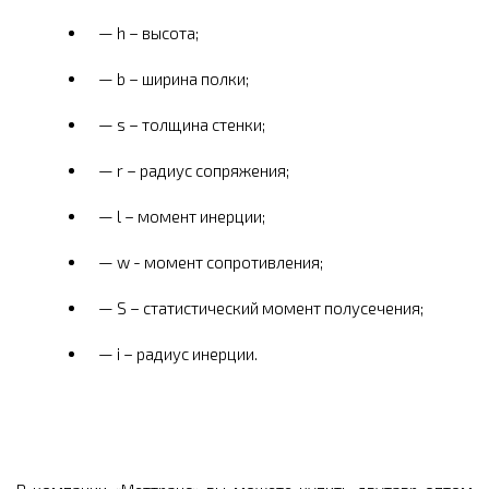
h – высота;
b – ширина полки;
s – толщина стенки;
r – радиус сопряжения;
l – момент инерции;
w - момент сопротивления;
S – статистический момент полусечения;
i – радиус инерции.