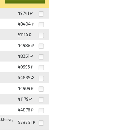
49741
₽
48404
₽
51114
₽
44988
₽
48351
₽
40993
₽
44835
₽
44909
₽
41179
₽
44876
₽
.16 кг,
578751
₽