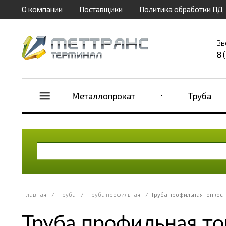
О компании
Поставщики
Политика обработки ПД
Зв
8 
Металлопрокат
Труба
Главная
/
Труба
/
Труба профильная
/
Труба профильная тонкост
Труба профильная то