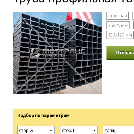
стальная
25х25 мм
120х120 мм
Отправи
Подбор по параметрам
стор. А
стор. Б
толщ.