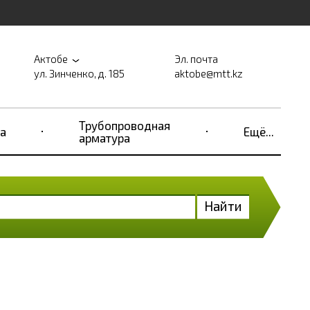
Актобе
Эл. почта
ул. Зинченко, д. 185
aktobe@mtt.kz
Трубопроводная
а
Ещё...
арматура
Найти