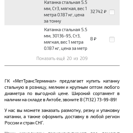
Катанка стальная 5.5
мм, Ст3, мягкая, вес 1
32742
₽
метра 0.187 кг, цена
за тонну
Катанка стальная 5.5
мм, 30136-95, Ст3,
8
₽
мягкая, вес 1 метра
0.187 кг, цена за метр
Показать ещё
20
из
209
ГК «МетТрансТерминал» предлагает купить катанку
стальную в розницу, мелким и крупным оптом любого
диаметра по выгодной цене. Широкий сортамент в
наличии на складе в Актобе, звоните 8 (7132) 73-99-89!
У нас вы можете заказать размотку, резку и упаковку
катанки, а также оформить доставку в любой регион
России и стран СНГ.