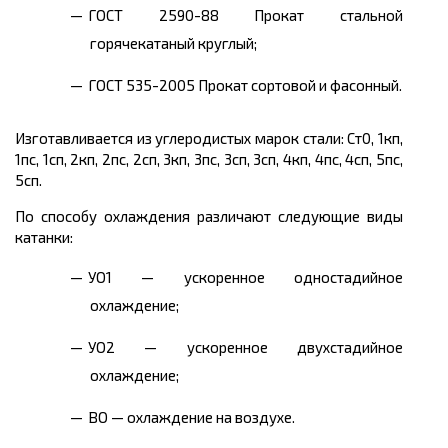
ГОСТ 2590-88 Прокат стальной
горячекатаный круглый;
ГОСТ 535-2005 Прокат сортовой и фасонный.
Изготавливается из углеродистых марок стали: Ст0, 1кп,
1пс, 1сп, 2кп, 2пс, 2сп, 3кп, 3пс, 3сп, 3сп, 4кп, 4пс, 4сп, 5пс,
5сп.
По способу охлаждения различают следующие виды
катанки:
УО1 — ускоренное одностадийное
охлаждение;
УО2 — ускоренное двухстадийное
охлаждение;
ВО — охлаждение на воздухе.