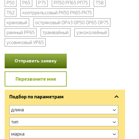
Р50
Р65
Р75
РП50 РП65 РП75
Т58
Т62
контррельсовый РК50 РК65 РК75
крановый
остряковый ОР43 ОР50 ОР65 ОР75
рамный РР65
трамвайный
узкоколейный
усовиковый УР65
Отправить заявку
Перезвоните мне
Подбор по параметрам
длина
тип
марка