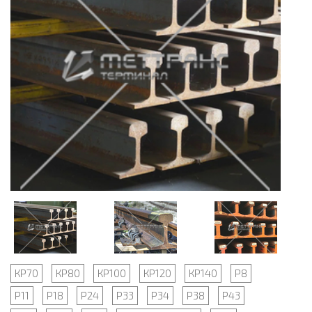
КР70
КР80
КР100
КР120
КР140
Р8
Р11
Р18
Р24
Р33
Р34
Р38
Р43