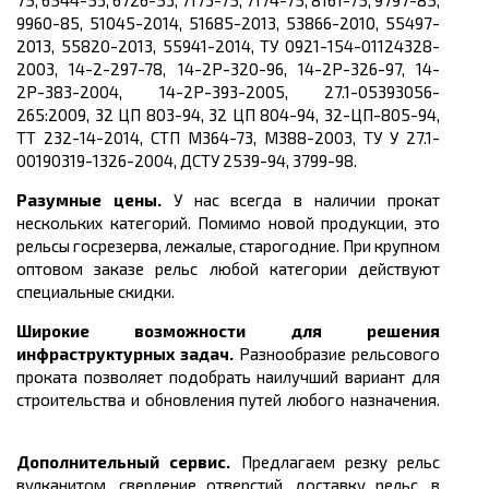
75, 6544-53, 6726-53, 7173-75, 7174-75, 8161-75, 9797-85,
9960-85, 51045-2014, 51685-2013, 53866-2010, 55497-
2013, 55820-2013, 55941-2014, ТУ 0921-154-01124328-
2003, 14-2-297-78, 14-2Р-320-96, 14-2Р-326-97, 14-
2Р-383-2004, 14-2Р-393-2005, 27.1-05393056-
265:2009, 32 ЦП 803-94, 32 ЦП 804-94, 32-ЦП-805-94,
ТТ 232-14-2014, СТП М364-73, М388-2003, ТУ У 27.1-
00190319-1326-2004, ДСТУ 2539-94, 3799-98.
Разумные цены.
У нас всегда в наличии прокат
нескольких категорий. Помимо новой продукции, это
рельсы госрезерва, лежалые, старогодние. При крупном
оптовом заказе рельс любой категории действуют
специальные скидки.
Широкие возможности для решения
инфраструктурных задач.
Разнообразие рельсового
проката позволяет подобрать наилучший вариант для
строительства и обновления путей любого назначения.
Дополнительный сервис.
Предлагаем резку рельс
вулканитом, сверление отверстий, доставку рельс, в