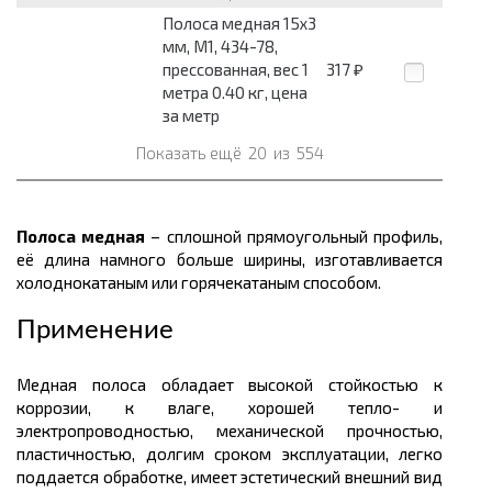
Полоса медная 15x3
мм, М1, 434-78,
прессованная, вес 1
317
₽
метра 0.40 кг, цена
за метр
Показать ещё
20
из
554
Полоса медная
– сплошной прямоугольный профиль,
её длина намного больше ширины, изготавливается
холоднокатаным или горячекатаным способом.
Применение
Медная полоса обладает высокой стойкостью к
коррозии, к влаге, хорошей тепло- и
электропроводностью, механической прочностью,
пластичностью, долгим сроком эксплуатации, легко
поддается обработке, имеет эстетический внешний вид