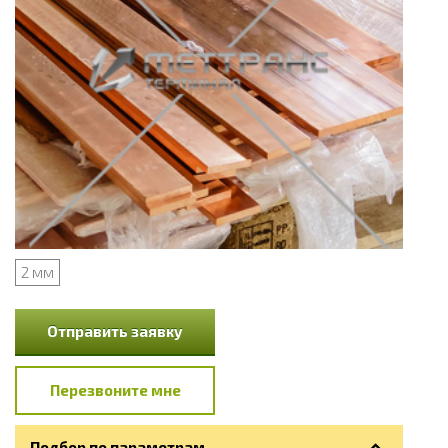
2 мм
Отправить заявку
Перезвоните мне
Подбор по параметрам