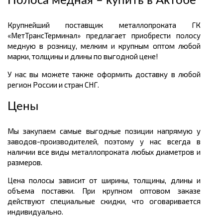
Полоса медная – купить в Актобе
Крупнейший поставщик металлопроката ГК
«МетТрансТерминал» предлагает приобрести полосу
медную в розницу, мелким и крупным оптом любой
марки, толщины и длины по выгодной цене!
У нас вы можете также оформить доставку в любой
регион России и стран СНГ.
Цены
Мы закупаем самые выгодные позиции напрямую у
заводов-производителей, поэтому у нас всегда в
наличии все виды металлопроката любых диаметров и
размеров.
Цена полосы зависит от ширины, толщины, длины и
объема поставки. При крупном оптовом заказе
действуют специальные скидки, что оговаривается
индивидуально.