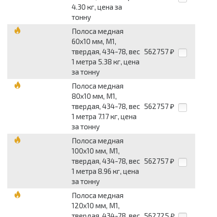
4.30 кг, цена за
тонну
Полоса медная
60x10 мм, М1,
твердая, 434-78, вес
562757
₽
1 метра 5.38 кг, цена
за тонну
Полоса медная
80x10 мм, М1,
твердая, 434-78, вес
562757
₽
1 метра 7.17 кг, цена
за тонну
Полоса медная
100x10 мм, М1,
твердая, 434-78, вес
562757
₽
1 метра 8.96 кг, цена
за тонну
Полоса медная
120x10 мм, М1,
твердая, 434-78, вес
562725
₽