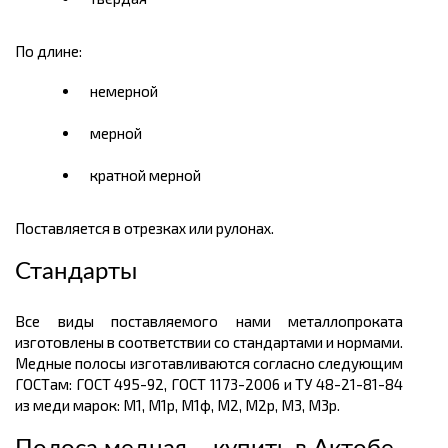
По длине:
немерной
мерной
кратной мерной
Поставляется в отрезках или рулонах.
Стандарты
Все виды поставляемого нами металлопроката
изготовлены в соответствии со стандартами и нормами.
Медные полосы изготавливаются согласно следующим
ГОСТам: ГОСТ 495-92, ГОСТ 1173-2006 и ТУ 48-21-81-84
из меди марок: М1, М1р, М1ф, М2, М2р, М3, М3р.