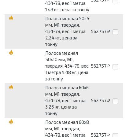
434-78, вес 1 метра
1.43 кг, цена за тонну
Полоса медная 50x5
мм, М1, твердая,
434-78, вес 1 метра
562757
₽
2.24 кг, цена за
тонну
Полоса медная
50x10 мм, М1,
твердая, 434-78, вес
562757
₽
1 метра 4.48 кг, цена
за тонну
Полоса медная 60x6
мм, М1, твердая,
434-78, вес 1 метра
562757
₽
3.23 кг, цена за
тонну
Полоса медная 60x8
мм, М1, твердая,
434-78, вес 1 метра
562757
₽