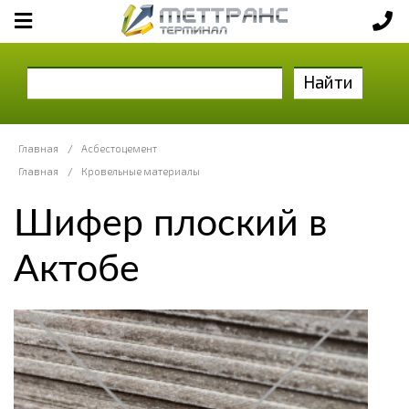
Найти
Главная
/
Асбестоцемент
Главная
/
Кровельные материалы
Шифер плоский в
Актобе