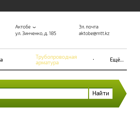
Актобе
Эл. почта
ул. Зинченко, д. 185
aktobe@mtt.kz
Трубопроводная
а
Ещё...
арматура
Найти