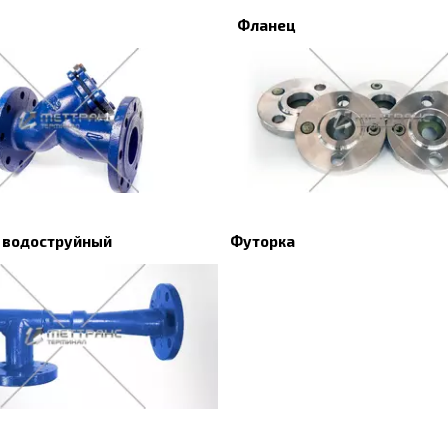
Фланец
 водоструйный
Футорка