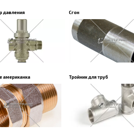
р давления
Сгон
е американка
Тройник для труб