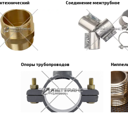
антехнический
Соединение межтрубное
Опоры трубопроводов
Ниппел