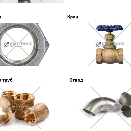
а
Кран
 труб
Отвод