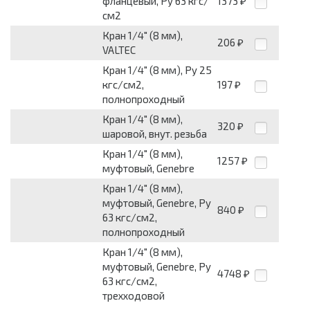
фланцевый, Py 63 кгс/
1373
₽
см2
Кран 1/4" (8 мм),
206
₽
VALTEC
Кран 1/4" (8 мм), Py 25
кгс/см2,
197
₽
полнопроходный
Кран 1/4" (8 мм),
320
₽
шаровой, внут. резьба
Кран 1/4" (8 мм),
1257
₽
муфтовый, Genebre
Кран 1/4" (8 мм),
муфтовый, Genebre, Py
840
₽
63 кгс/см2,
полнопроходный
Кран 1/4" (8 мм),
муфтовый, Genebre, Py
4748
₽
63 кгс/см2,
трехходовой