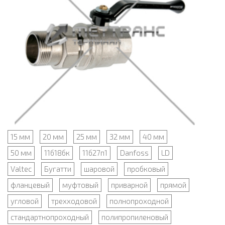
15 мм
20 мм
25 мм
32 мм
40 мм
50 мм
11б18бк
11б27п1
Danfoss
LD
Valtec
Бугатти
шаровой
пробковый
фланцевый
муфтовый
приварной
прямой
угловой
трехходовой
полнопроходной
стандартнопроходный
полипропиленовый