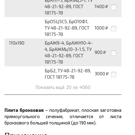
БрКН1-3, БрКМц3-1, ТУ
48-21-92-89, ГОСТ
1400
₽
18175-78
БрО5Ц5С5, БрО10Ф1,
ТУ 48-21-92-89, ГОСТ
1000
₽
18175-78
110x190
БрАЖ9-4, БрАЖН10-4-
4, БрАЖМц10-3-1.5, ТУ
900
₽
48-21-92-89, ГОСТ
18175-78
БрБ2, ТУ 48-21-92-89,
3000
₽
ГОСТ 18175-78
Показать ещё
20
из
4060
Плита бронзовая
– полуфабрикат, плоская заготовка
прямоугольного сечения, отличается от листа
бронзового большей толщиной (до 190 мм).