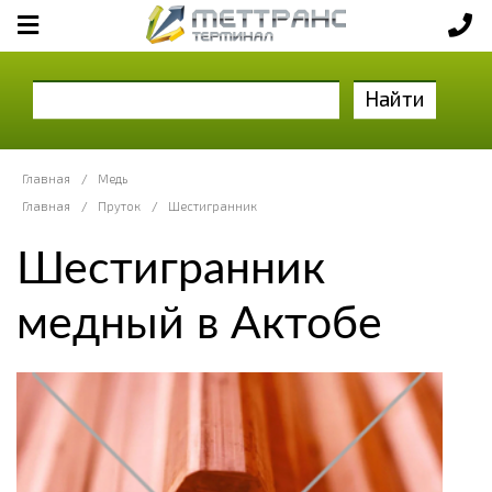
Найти
Главная
/
Медь
Главная
/
Пруток
/
Шестигранник
Шестигранник
медный в Актобе