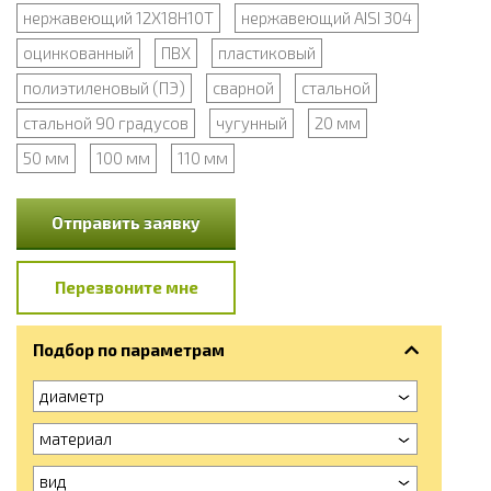
нержавеющий 12Х18Н10Т
нержавеющий AISI 304
оцинкованный
ПВХ
пластиковый
полиэтиленовый (ПЭ)
сварной
стальной
стальной 90 градусов
чугунный
20 мм
50 мм
100 мм
110 мм
Отправить заявку
Перезвоните мне
Подбор по параметрам
диаметр
материал
вид