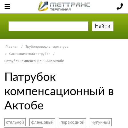
Найти
Главная
/
Трубопроводная арматура
/
Сантехнический патрубок
/
Патрубок компенсационный в Актобе
Патрубок
компенсационный в
Актобе
стальной
фланцевый
переходной
чугунный