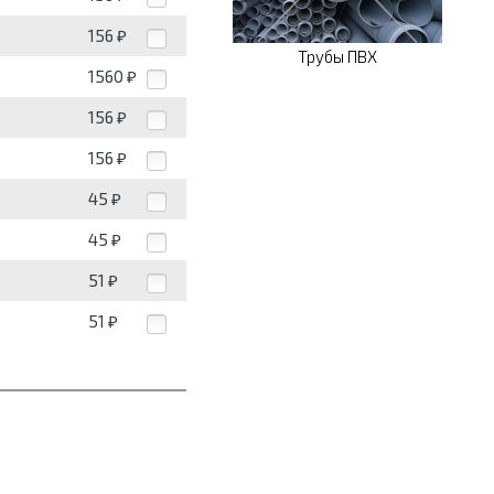
156
₽
Трубы ПВХ
1560
₽
156
₽
156
₽
45
₽
45
₽
51
₽
51
₽