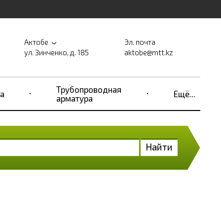
Актобе
Эл. почта
ул. Зинченко, д. 185
aktobe@mtt.kz
Трубопроводная
а
Ещё...
арматура
Найти