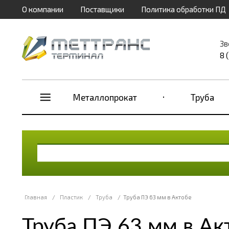
О компании
Поставщики
Политика обработки ПД
Зв
8 
Металлопрокат
Труба
Главная
/
Пластик
/
Труба
/
Труба ПЭ 63 мм в Актобе
Труба ПЭ 63 мм в Ак