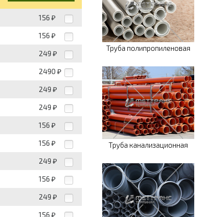
156
₽
156
₽
Труба полипропиленовая
249
₽
2490
₽
249
₽
249
₽
156
₽
156
₽
Труба канализационная
249
₽
156
₽
249
₽
156
₽