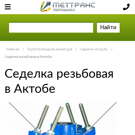
Найти
Главная
/
Трубопроводная арматура
/
Седелка на трубу
/
Седелка резьбовая в Актобе
Седелка резьбовая
в Актобе