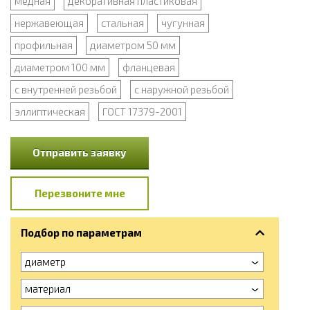
медная
декоративная пластиковая
нержавеющая
стальная
чугунная
профильная
диаметром 50 мм
диаметром 100 мм
фланцевая
с внутренней резьбой
с наружной резьбой
эллиптическая
ГОСТ 17379-2001
Отправить заявку
Перезвоните мне
Подбор по параметрам
диаметр
материал