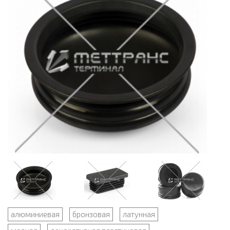
алюминиевая
бронзовая
латунная