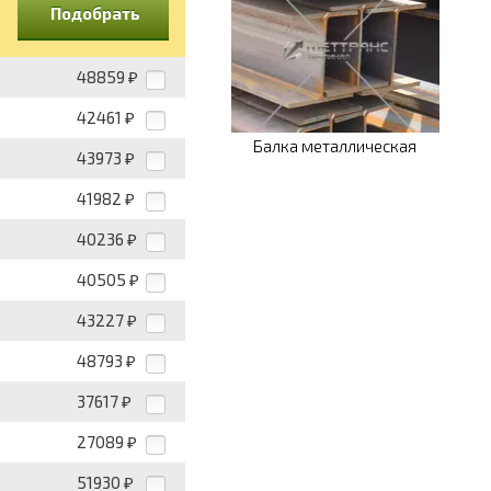
Подобрать
48859
₽
42461
₽
Балка металлическая
43973
₽
41982
₽
40236
₽
40505
₽
43227
₽
48793
₽
37617
₽
27089
₽
51930
₽