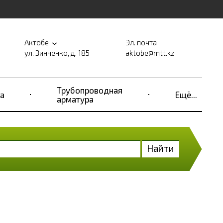
Актобе
Эл. почта
ул. Зинченко, д. 185
aktobe@mtt.kz
Трубопроводная
а
Ещё...
арматура
Найти