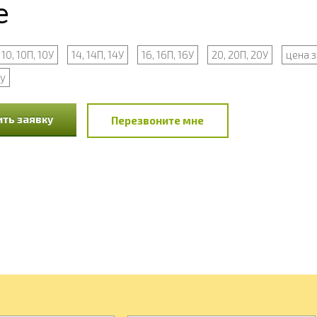
е
10, 10П, 10У
14, 14П, 14У
16, 16П, 16У
20, 20П, 20У
цена з
ну
ть заявку
Перезвоните мне