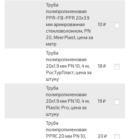
Труба
полипропиленовая
PPR-FB-PPR 20х3.9
мм армированная
10
₽
стекловолокном, PN
20, MeerPlast, цена за
метр
Труба
полипропиленовая
20х1.9 мм PN 10, 4 м,
18
₽
РосТурПласт, цена за
штуку
Труба
полипропиленовая
20х1.9 мм PN 10, 4 м,
19
₽
Plastic Pro, цена за
штуку
Труба
полипропиленовая
PPRC 20 мм PN 10,
20
₽