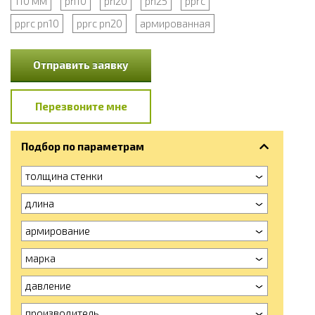
110 мм
pn10
pn20
pn25
pprc
pprc pn10
pprc pn20
армированная
Отправить заявку
Перезвоните мне
Подбор по параметрам
толщина стенки
длина
армирование
марка
давление
производитель