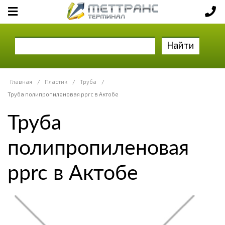
Найти
Главная
/
Пластик
/
Труба
/
Труба полипропиленовая pprc в Актобе
Труба
полипропиленовая
pprc в Актобе