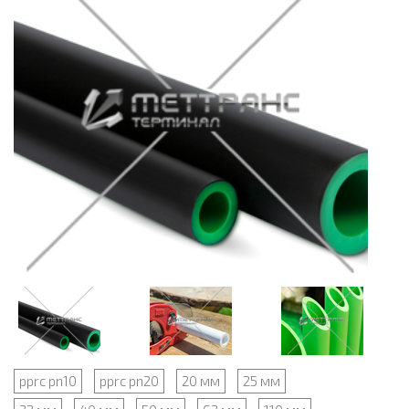
pprc pn10
pprc pn20
20 мм
25 мм